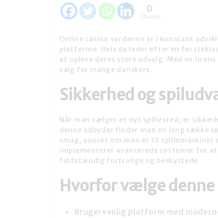
0
Shares
Online casino verdenen er i konstant udvikl
platforme. Hvis du leder efter en førstekla
at opleve deres store udvalg. Med en licens 
valg for mange danskere.
Sikkerhed og spiludv
Når man vælger et nyt spillested, er sikke
denne udbyder finder man en lang række spil
smag, uanset om man er til spillemaskiner e
implementerer avancerede systemer for at s
fuldstændig fortrolige og beskyttede.
Hvorfor vælge denne
Brugervenlig platform med modern