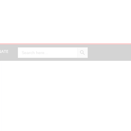
Search Button
Search
NATE
for: