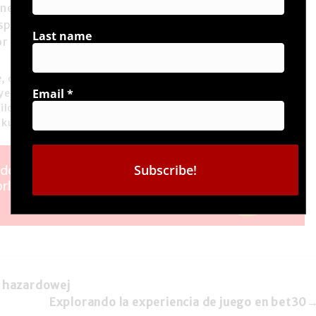
net rundt
spiludviklere
Last name
 alle spillere
lse, der balancerer underholdning med tryghed. Deres
Email
*
nye og erfarne spillere at finde rundt i de mange menuer,
iloplevelse. Det er uden tvivl en side, der formår at holde
nkurrence.
y hazardowej
Explorando la experiencia de juego en bet30