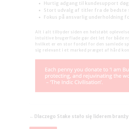
Hurtig adgang til kundesupport døg
Stort udvalg af titler fra de bedste 
Fokus på ansvarlig underholdning for
Alt i alt tilbyder siden en helstøbt opleve
intuitive brugerflade gør det let for både 
hvilket er en stor fordel for den samlede sp
sig relevant i et marked præget af hård ko
←
Dlaczego Stake stało się liderem branż