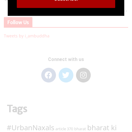
Ανακαλύψτε την κορυφαία εμπειρία παιχνιδιού
→
στο n1 casino
Follow Us
Tweets by i_ambuddha
Connect with us
Tags
#UrbanNaxals
bharat ki
article 370
bharat