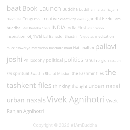
baat
Book Launch
Buddha
buddha in a traffic jam
creative
Congress
gandhi
creativity
hindu
i am
chocolate
diwali
INDIA
India First
buddha
I Am Buddha Chats
insipration
Kejriwal
inspiration
Lal Bahadur Shastri
meditation
life quotes
pallavi
Nationalism
milee ashwarya
motivation
narendra modi
joshi
politics
political
Philosophy
rahul
religion
section
the
spiritual
the kashmir files
Swachh Bharat Mission
375
tashkent files
urban naxal
thinking
thought
Vivek Agnihotri
urban naxals
Vivek
Ranjan Agnihotri
Copyright © 2026 #IAmBuddha