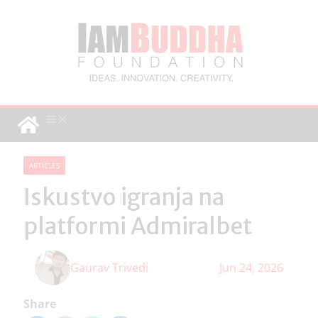
ARTICLES
Iskustvo igranja na
platformi Admiralbet
Gaurav Trivedi
Jun 24, 2026
Share