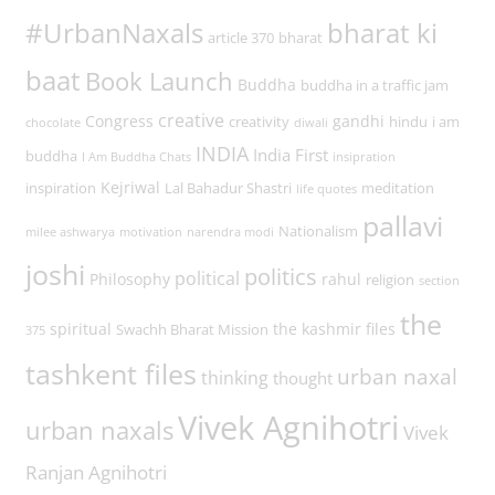
#UrbanNaxals
bharat ki
article 370
bharat
baat
Book Launch
Buddha
buddha in a traffic jam
creative
Congress
gandhi
creativity
hindu
i am
chocolate
diwali
INDIA
India First
buddha
I Am Buddha Chats
insipration
Kejriwal
inspiration
Lal Bahadur Shastri
meditation
life quotes
pallavi
Nationalism
milee ashwarya
motivation
narendra modi
joshi
politics
political
Philosophy
rahul
religion
section
the
spiritual
the kashmir files
Swachh Bharat Mission
375
tashkent files
urban naxal
thinking
thought
Vivek Agnihotri
urban naxals
Vivek
Ranjan Agnihotri