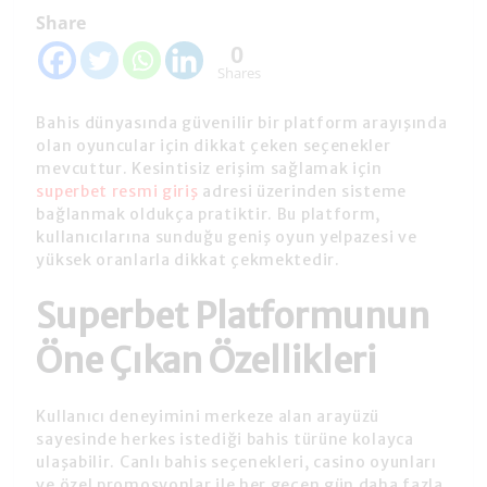
Share
0
Shares
Bahis dünyasında güvenilir bir platform arayışında
olan oyuncular için dikkat çeken seçenekler
mevcuttur. Kesintisiz erişim sağlamak için
superbet resmi giriş
adresi üzerinden sisteme
bağlanmak oldukça pratiktir. Bu platform,
kullanıcılarına sunduğu geniş oyun yelpazesi ve
yüksek oranlarla dikkat çekmektedir.
Superbet Platformunun
Öne Çıkan Özellikleri
Kullanıcı deneyimini merkeze alan arayüzü
sayesinde herkes istediği bahis türüne kolayca
ulaşabilir. Canlı bahis seçenekleri, casino oyunları
ve özel promosyonlar ile her geçen gün daha fazla