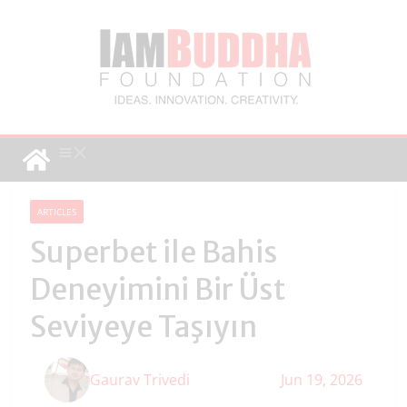
ARTICLES
Superbet ile Bahis
Deneyimini Bir Üst
Seviyeye Taşıyın
Gaurav Trivedi
Jun 19, 2026