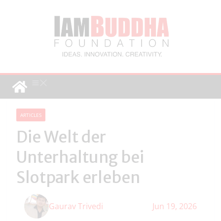
ARTICLES
Die Welt der
Unterhaltung bei
Slotpark erleben
Gaurav Trivedi
Jun 19, 2026