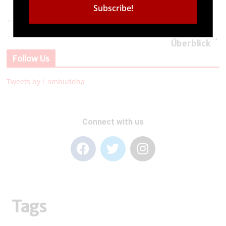
←
Boabet kaszinó élmények és tudnivalók
Erfahrungen und Highlights bei bwin im
→
Überblick
Follow Us
Tweets by i_ambuddha
Connect with us
Tags