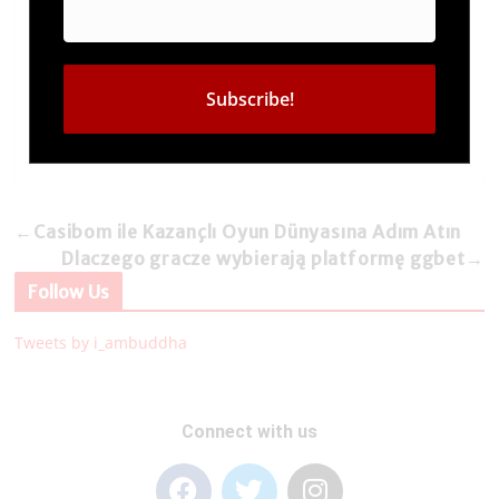
toujours jouer avec modération pour préserver le
plaisir du jeu sur le long terme.
←
Casibom ile Kazançlı Oyun Dünyasına Adım Atın
Dlaczego gracze wybierają platformę ggbet
→
Follow Us
Tweets by i_ambuddha
Connect with us