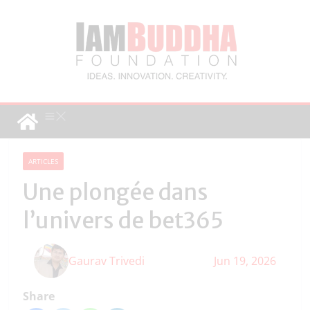
ARTICLES
Une plongée dans
l’univers de bet365
Gaurav Trivedi
Jun 19, 2026
Share