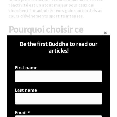
réactivité est un atout majeur pour ceux qui
cherchent à maximiser leurs gains potentiels au
cours d’événements sportifs intenses.
Pourquoi choisir ce
bookmaker ?
Be the first Buddha to read our
articles!
Une vaste sélection de disciplines
sportives.
Des outils de gestion de budget sécurisés.
First name
Un service client disponible pour toutes
les questions.
Last name
En conclusion, ce site offre un environnement
complet et sécurisé pour tous les profils de
joueurs. Que vous soyez un passionné de football
ou un adepte de tennis, les opportunités ne
Email
*
manquent jamais. Il est toutefois essentiel de