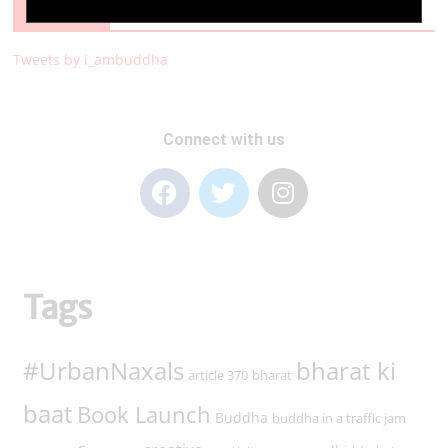
Follow Us
Tweets by i_ambuddha
Connect with us
Tags
#UrbanNaxals
bharat ki
article 370
bharat
baat
Book Launch
Buddha
buddha in a traffic jam