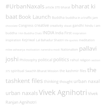
#UrbanNaxals
bharat ki
article 370
bharat
baat
Book Launch
Buddha
buddha in a traffic jam
creative
Congress
gandhi
creativity
hindu
i am
chocolate
diwali
INDIA
India First
buddha
I Am Buddha Chats
insipration
Kejriwal
inspiration
Lal Bahadur Shastri
meditation
life quotes
pallavi
Nationalism
milee ashwarya
motivation
narendra modi
joshi
politics
political
Philosophy
rahul
religion
section
the
spiritual
the kashmir files
Swachh Bharat Mission
375
tashkent files
urban naxal
thinking
thought
Vivek Agnihotri
urban naxals
Vivek
Ranjan Agnihotri