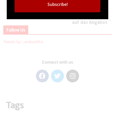
←
Die Funktionsweise von Lottoland verstehen
Sportwetten mit Tipwin: Ein umfassender Blick
→
auf das Angebot
Follow Us
Tweets by i_ambuddha
Connect with us
Tags