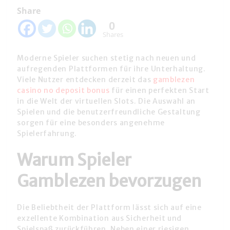
Share
0
Shares
Moderne Spieler suchen stetig nach neuen und
aufregenden Plattformen für ihre Unterhaltung.
Viele Nutzer entdecken derzeit das
gamblezen
casino no deposit bonus
für einen perfekten Start
in die Welt der virtuellen Slots. Die Auswahl an
Spielen und die benutzerfreundliche Gestaltung
sorgen für eine besonders angenehme
Spielerfahrung.
Warum Spieler
Gamblezen bevorzugen
Die Beliebtheit der Plattform lässt sich auf eine
exzellente Kombination aus Sicherheit und
Spielspaß zurückführen. Neben einer riesigen