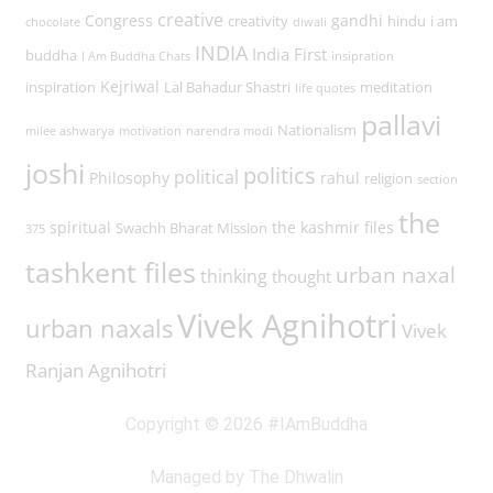
creative
Congress
gandhi
creativity
hindu
i am
chocolate
diwali
INDIA
India First
buddha
I Am Buddha Chats
insipration
Kejriwal
inspiration
Lal Bahadur Shastri
meditation
life quotes
pallavi
Nationalism
milee ashwarya
motivation
narendra modi
joshi
politics
political
Philosophy
rahul
religion
section
the
spiritual
the kashmir files
Swachh Bharat Mission
375
tashkent files
urban naxal
thinking
thought
Vivek Agnihotri
urban naxals
Vivek
Ranjan Agnihotri
Copyright © 2026 #IAmBuddha
Managed by The Dhwalin