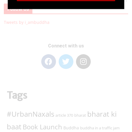
Follow Us
Tweets by i_ambuddha
Connect with us
Tags
#UrbanNaxals
bharat ki
article 370
bharat
baat
Book Launch
Buddha
buddha in a traffic jam