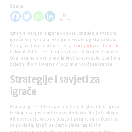
Share
0
Shares
Igranje lutrijskih igara donosi uzbuđenje svakom
igraču koji sanja o promjeni životnog standarda.
Mnogi redovito provjeravaju
eurojackpot dobitak
kako bi vidjeli jesu li njihovi sretni brojevi izvučeni.
Ova igra na sreću okuplja brojne europske zemlje u
zajedničkom lovu na vrtoglave novčane iznose.
Strategije i savjeti za
igrače
Pravila igre zahtijevaju odabir pet glavnih brojeva
iz skupa od pedeset te dva dodatna broja iz skupa
od dvanaest. Iako ne postoji garantirana formula
za pobjedu, igrači se često služe različitim
metodama pri odabiru svojih kombinacija. Neki