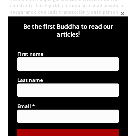
constante. La seguridad es una prioridad absoluta,
asegurando que cada transacción y dato personal
se maneje con los protocolos más estrictos de
protección digital.
Be the first Buddha to read our
articles!
Además de la seguridad, el servicio al cliente es
otro pilar fundamental que define a la marca. Si
tienes dudas sobre los bonos o el proceso de
First name
retiro, su equipo de soporte está disponible para
resolver cualquier inquietud de manera eficiente.
Aprovechar las promociones semanales es una
excelente estrategia para maximizar tus
Last name
posibilidades de éxito en tus juegos favoritos.
Email
*
Erfahrungen mit dem National Casino in