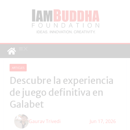
ARTICLES
Descubre la experiencia
de juego definitiva en
Galabet
Gaurav Trivedi
Jun 17, 2026