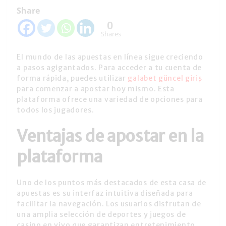
Share
0
Shares
El mundo de las apuestas en línea sigue creciendo
a pasos agigantados. Para acceder a tu cuenta de
forma rápida, puedes utilizar
galabet güncel giriş
para comenzar a apostar hoy mismo. Esta
plataforma ofrece una variedad de opciones para
todos los jugadores.
Ventajas de apostar en la
plataforma
Uno de los puntos más destacados de esta casa de
apuestas es su interfaz intuitiva diseñada para
facilitar la navegación. Los usuarios disfrutan de
una amplia selección de deportes y juegos de
casino en vivo que garantizan entretenimiento