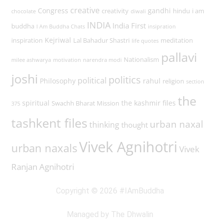
creative
Congress
gandhi
creativity
hindu
i am
chocolate
diwali
INDIA
India First
buddha
I Am Buddha Chats
insipration
Kejriwal
inspiration
Lal Bahadur Shastri
meditation
life quotes
pallavi
Nationalism
milee ashwarya
motivation
narendra modi
joshi
politics
political
Philosophy
rahul
religion
section
the
spiritual
the kashmir files
Swachh Bharat Mission
375
tashkent files
urban naxal
thinking
thought
Vivek Agnihotri
urban naxals
Vivek
Ranjan Agnihotri
Copyright © 2026 #IAmBuddha
Managed by The Dhwalin