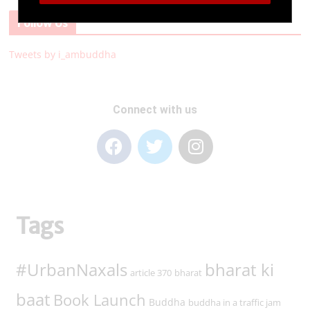
Superbet
Follow Us
Tweets by i_ambuddha
Connect with us
Tags
#UrbanNaxals
bharat ki
article 370
bharat
baat
Book Launch
Buddha
buddha in a traffic jam