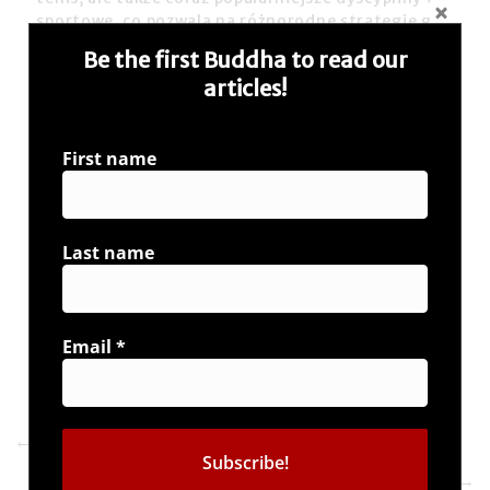
sportowe, co pozwala na różnorodne strategie gry
w zależności od osobistych preferencji każdego
Be the first Buddha to read our
klienta.
articles!
Bezpieczeństwo oraz licencjonowane środowisko
gry stanowią fundament zaufania dla tysięcy
First name
Polaków. Regularne promocje oraz przejrzysty
interfejs strony sprawiają, że nawet początkujący
użytkownicy bez trudu odnajdują się w świecie
zakładów wzajemnych, ciesząc się odpowiedzialną
Last name
rozrywką każdego dnia.
Email
*
←
Warum Vulkan Vegas bei Spielern so beliebt ist
Erfahrungen und Einblicke in die Welt von
→