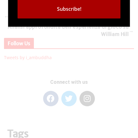
A Comprehensive Review of the N1bet Gaming
←
Platform
Analisi approfondita dell’esperienza di gioco su
→
William Hill
Follow Us
Tweets by i_ambuddha
Connect with us
Tags