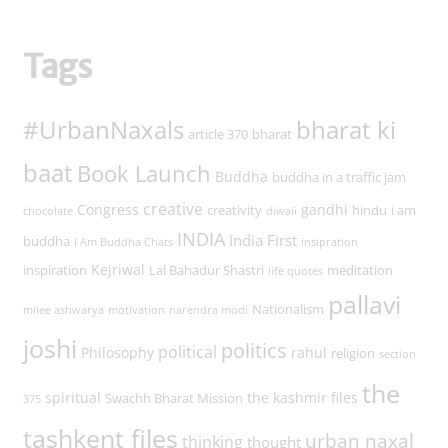
Tags
#UrbanNaxals
bharat ki
article 370
bharat
baat
Book Launch
Buddha
buddha in a traffic jam
creative
Congress
gandhi
creativity
hindu
i am
chocolate
diwali
INDIA
India First
buddha
I Am Buddha Chats
insipration
Kejriwal
inspiration
Lal Bahadur Shastri
meditation
life quotes
pallavi
Nationalism
milee ashwarya
motivation
narendra modi
joshi
politics
political
Philosophy
rahul
religion
section
the
spiritual
the kashmir files
Swachh Bharat Mission
375
tashkent files
urban naxal
thinking
thought