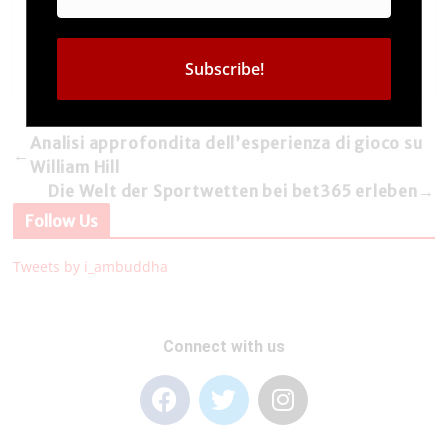
Analisi approfondita dell’esperienza di gioco su
←
William Hill
Die Welt der Sportwetten bei bet365 erleben
→
Follow Us
Tweets by i_ambuddha
Connect with us