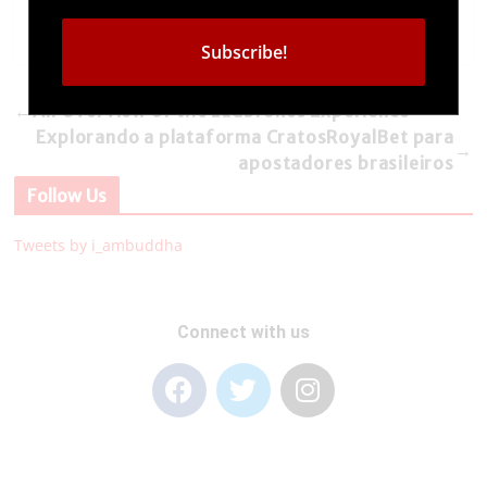
←
An Overview of the Ladbrokes Experience
Explorando a plataforma CratosRoyalBet para
→
apostadores brasileiros
Follow Us
Tweets by i_ambuddha
Connect with us