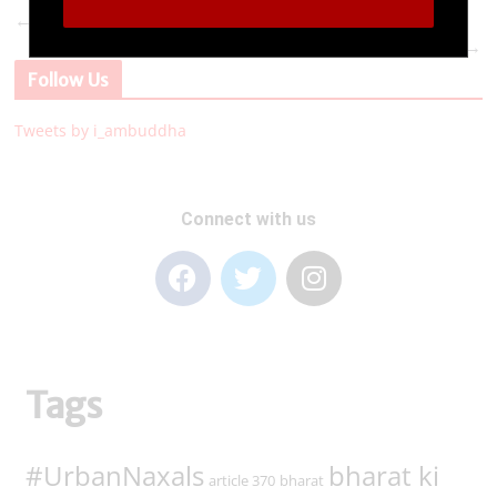
←
Drömmen om storvinsten i Eurojackpot
Ontdek de uitgebreide spelervaring bij Unibet
→
Follow Us
Tweets by i_ambuddha
Connect with us
Tags
#UrbanNaxals
bharat ki
article 370
bharat