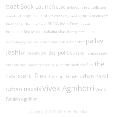
baat
Book Launch
Buddha
buddha in a traffic jam
creative
Congress
gandhi
creativity
hindu
i am
chocolate
diwali
INDIA
India First
buddha
I Am Buddha Chats
insipration
Kejriwal
inspiration
Lal Bahadur Shastri
meditation
life quotes
pallavi
Nationalism
milee ashwarya
motivation
narendra modi
joshi
politics
political
Philosophy
rahul
religion
section
the
spiritual
the kashmir files
Swachh Bharat Mission
375
tashkent files
urban naxal
thinking
thought
Vivek Agnihotri
urban naxals
Vivek
Ranjan Agnihotri
Copyright © 2026 #IAmBuddha