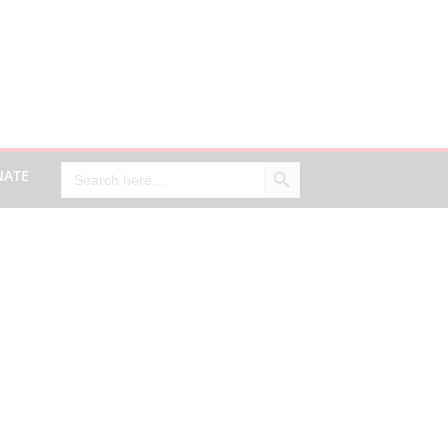
Search Button
Search
NATE
for: