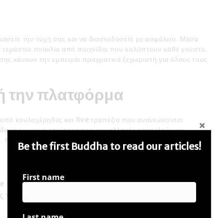
μάσετε την τύχη σας και να διασκεδάσετε με ασφάλεια. Μέσα
α τεράστια ποικιλία από παιχνίδια που καλύπτουν κάθε γούστο.
σης κάνουν την εμπειρία πραγματικά ξεχωριστή για όλους τους
υτή την πλατφόρμα
από κουλοχέρηδες και live τραπέζια που ανανεώνονται
εδομένων
και η ταχύτητα στις συναλλαγές αποτελούν τις
ς. Μερικά από τα πλεονεκτήματα που θα συναντήσετε
Be the first Buddha to read our articles!
.
First name
e chat.
για τακτικούς παίκτες.
Last name