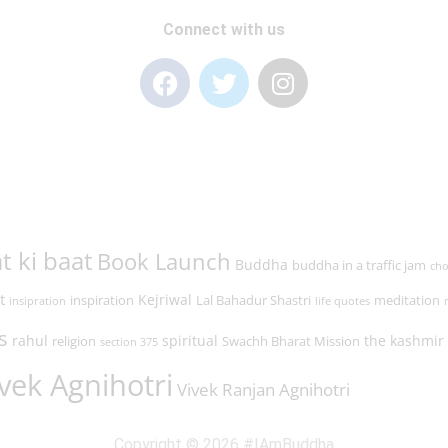
Connect with us
t ki baat
Book Launch
Buddha
buddha in a traffic jam
cho
t
Kejriwal
inspiration
Lal Bahadur Shastri
meditation
insipration
life quotes
s
rahul
spiritual
the kashmir 
religion
Swachh Bharat Mission
section 375
vek Agnihotri
Vivek Ranjan Agnihotri
Copyright © 2026 #IAmBuddha