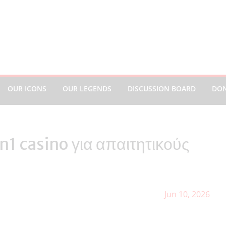
OUR ICONS
OUR LEGENDS
DISCUSSION BOARD
DO
n1 casino για απαιτητικούς
Jun 10, 2026