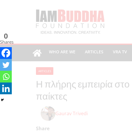
0
Shares
WHO ARE WE
ARTICLES
VRA TV
ARTICLES
Η πλήρης εμπειρία στο 
παίκτες
Gaurav Trivedi
Share