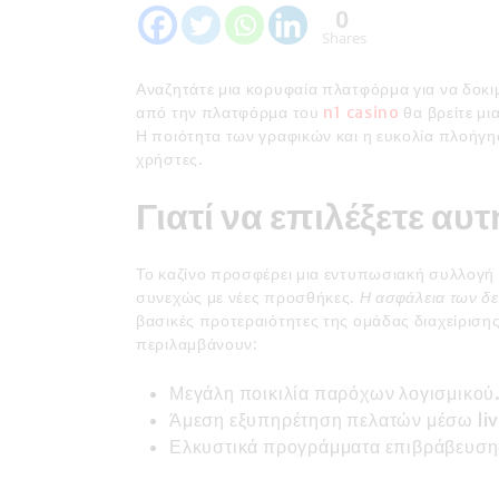
0
Shares
Αναζητάτε μια κορυφαία πλατφόρμα για να δοκι
από την πλατφόρμα του
n1 casino
θα βρείτε μι
Η ποιότητα των γραφικών και η ευκολία πλοήγη
χρήστες.
Γιατί να επιλέξετε α
Το καζίνο προσφέρει μια εντυπωσιακή συλλογή 
συνεχώς με νέες προσθήκες.
Η ασφάλεια των δ
βασικές προτεραιότητες της ομάδας διαχείριση
περιλαμβάνουν:
Μεγάλη ποικιλία παρόχων λογισμικού
Άμεση εξυπηρέτηση πελατών μέσω liv
Ελκυστικά προγράμματα επιβράβευσης 