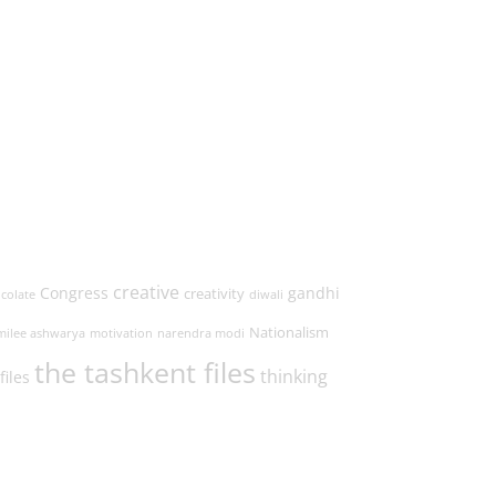
creative
Congress
gandhi
creativity
colate
diwali
Nationalism
milee ashwarya
motivation
narendra modi
the tashkent files
thinking
files