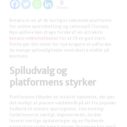
0
Shares
Betano er en af de hurtigst voksende platforme
for online sportsbetting og casinospil i Europa.
Nye spillere kan drage fordel af en attraktiv
betano velkomstbonus
for at få en god start.
Dette gør det nemt for nye brugere at udforske
de mange spilmuligheder med ekstra midler på
kontoen.
Spiludvalg og
platformens styrker
Platformen tilbyder en intuitiv oplevelse, der gør
det muligt at placere væddemål på alt fra populær
fodbold til mindre sportsgrene.
Live betting
funktionen er særligt imponerende, da den
leverer hurtige opdateringer og en flydende
navigation under hele kampen. Brugerne kan også