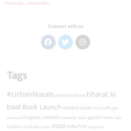
Tweets by i_ambuddha
Connect with us
Tags
#UrbanNaxals
bharat ki
article 370
bharat
baat
Book Launch
Buddha
buddha in a traffic jam
creative
Congress
gandhi
creativity
hindu
i am
chocolate
diwali
INDIA
India First
buddha
I Am Buddha Chats
insipration