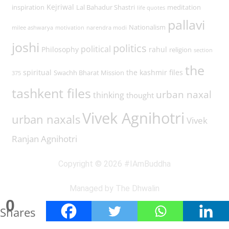
Kejriwal
inspiration
Lal Bahadur Shastri
meditation
life quotes
pallavi
Nationalism
milee ashwarya
motivation
narendra modi
joshi
politics
political
Philosophy
rahul
religion
section
the
spiritual
the kashmir files
Swachh Bharat Mission
375
tashkent files
urban naxal
thinking
thought
Vivek Agnihotri
urban naxals
Vivek
Ranjan Agnihotri
Copyright © 2026 #IAmBuddha
Managed by The Dhwalin
0
Shares