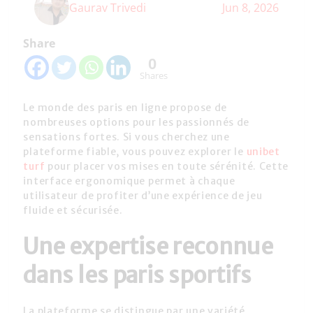
Gaurav Trivedi
Jun 8, 2026
Share
0
Shares
Le monde des paris en ligne propose de
nombreuses options pour les passionnés de
sensations fortes. Si vous cherchez une
plateforme fiable, vous pouvez explorer le
unibet
turf
pour placer vos mises en toute sérénité. Cette
interface ergonomique permet à chaque
utilisateur de profiter d’une expérience de jeu
fluide et sécurisée.
Une expertise reconnue
dans les paris sportifs
La plateforme se distingue par une variété