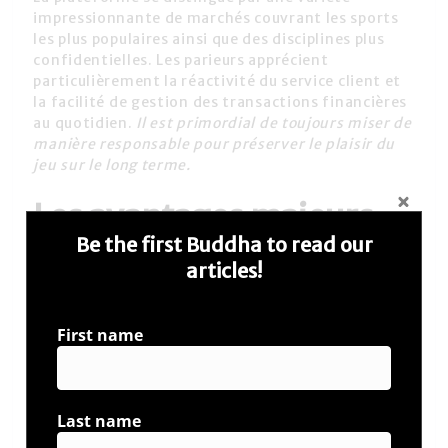
impressionnante de marchés couvrant les sports
les plus populaires ainsi que des disciplines plus
confidentielles. Les parieurs apprécient
particulièrement la réactivité du service client et
la facilité de gestion des transactions financières
au quotidien.
Il est primordial de toujours miser de
manière responsable pour préserver le plaisir du
jeu sur le long terme.
Les avantages majeurs
Be the first Buddha to read our
offerts aux membres
articles!
Des cotes compétitives sur les grands
First name
événements sportifs.
Une application mobile performante pour
parier en déplacement.
Des promotions régulières récompensant
Last name
la fidélité des joueurs inscrits.