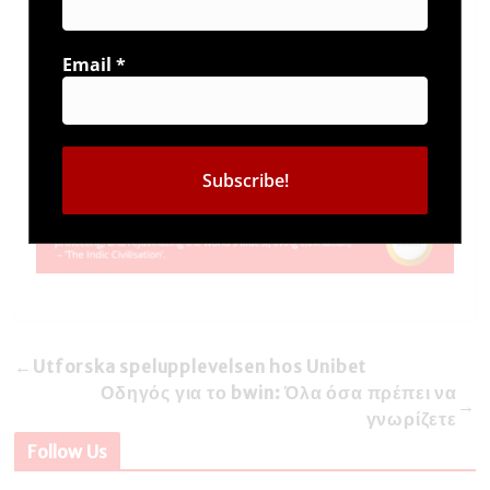
En choisissant cet opérateur, vous accédez à un
environnement structuré où les cotes sont
Email
*
régulièrement mises à jour selon l’évolution des
matchs. Que vous soyez un adepte du football ou
un stratège des courses hippiques, les outils mis à
votre disposition simplifient grandement la prise
de décision avant de valider vos tickets.
←
Utforska spelupplevelsen hos Unibet
Οδηγός για το bwin: Όλα όσα πρέπει να
→
γνωρίζετε
Follow Us