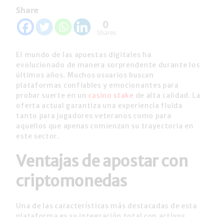
Share
0
Shares
El mundo de las apuestas digitales ha
evolucionado de manera sorprendente durante los
últimos años. Muchos usuarios buscan
plataformas confiables y emocionantes para
probar suerte en un
casino stake
de alta calidad. La
oferta actual garantiza una experiencia fluida
tanto para jugadores veteranos como para
aquellos que apenas comienzan su trayectoria en
este sector.
Ventajas de apostar con
criptomonedas
Una de las características más destacadas de esta
plataforma es su integración total con activos