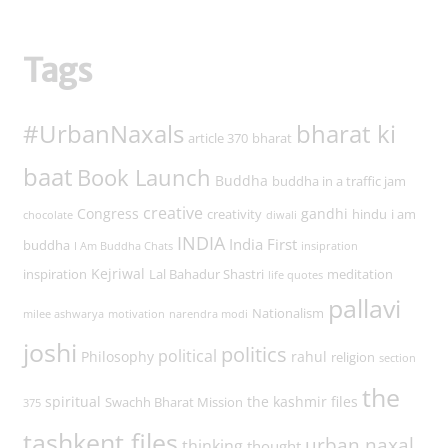
Tags
#UrbanNaxals
bharat ki
article 370
bharat
baat
Book Launch
Buddha
buddha in a traffic jam
creative
Congress
gandhi
creativity
hindu
i am
chocolate
diwali
INDIA
India First
buddha
I Am Buddha Chats
insipration
Kejriwal
inspiration
Lal Bahadur Shastri
meditation
life quotes
pallavi
Nationalism
milee ashwarya
motivation
narendra modi
joshi
politics
political
Philosophy
rahul
religion
section
the
spiritual
the kashmir files
Swachh Bharat Mission
375
tashkent files
urban naxal
thinking
thought