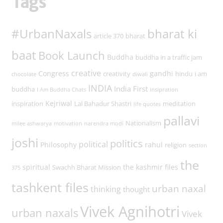
Tags
#UrbanNaxals
bharat ki
article 370
bharat
baat
Book Launch
Buddha
buddha in a traffic jam
creative
Congress
gandhi
creativity
hindu
i am
chocolate
diwali
INDIA
India First
buddha
I Am Buddha Chats
insipration
Kejriwal
inspiration
Lal Bahadur Shastri
meditation
life quotes
pallavi
Nationalism
milee ashwarya
motivation
narendra modi
joshi
politics
political
Philosophy
rahul
religion
section
the
spiritual
the kashmir files
Swachh Bharat Mission
375
tashkent files
urban naxal
thinking
thought
Vivek Agnihotri
urban naxals
Vivek