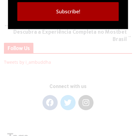
←
Analiza oferty bukmacherskiej etoto w Polsce
Descubra a Experiência Completa no Mostbet
→
Brasil
Follow Us
Tweets by i_ambuddha
Connect with us