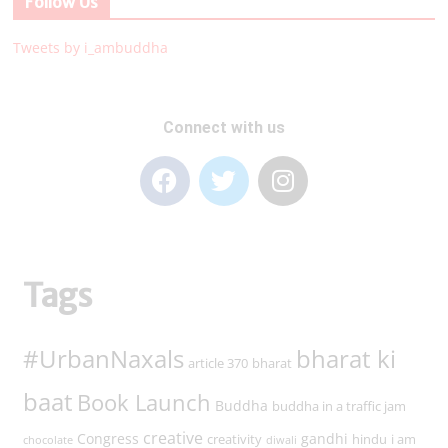
Follow Us
Tweets by i_ambuddha
Connect with us
Tags
#UrbanNaxals
bharat ki
article 370
bharat
baat
Book Launch
Buddha
buddha in a traffic jam
creative
Congress
gandhi
creativity
hindu
i am
chocolate
diwali