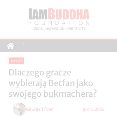
ARTICLES
Dlaczego gracze
wybierają Betfan jako
swojego bukmachera?
Gaurav Trivedi
Jun 8, 2026