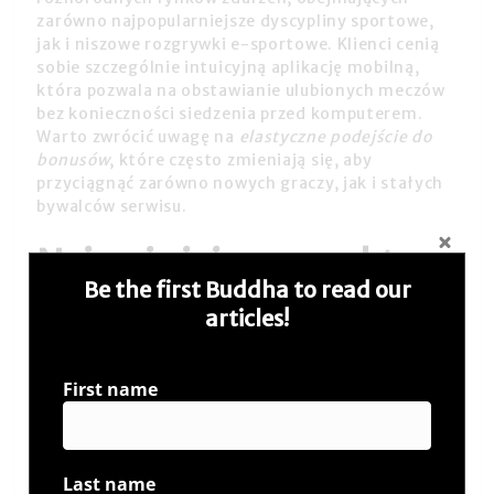
zarówno najpopularniejsze dyscypliny sportowe,
jak i niszowe rozgrywki e-sportowe. Klienci cenią
sobie szczególnie intuicyjną aplikację mobilną,
która pozwala na obstawianie ulubionych meczów
bez konieczności siedzenia przed komputerem.
Warto zwrócić uwagę na
elastyczne podejście do
bonusów
, które często zmieniają się, aby
przyciągnąć zarówno nowych graczy, jak i stałych
bywalców serwisu.
Najważniejsze aspekty
Be the first Buddha to read our
oferty
articles!
Szeroki wybór zakładów na żywo
First name
Szybka weryfikacja konta użytkownika
Dostęp do rozbudowanych statystyk
sportowych
Last name