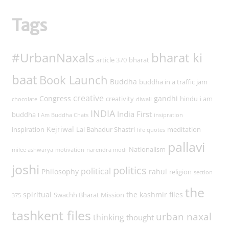
Tags
#UrbanNaxals
bharat ki
article 370
bharat
baat
Book Launch
Buddha
buddha in a traffic jam
creative
Congress
gandhi
creativity
hindu
i am
chocolate
diwali
INDIA
India First
buddha
I Am Buddha Chats
insipration
Kejriwal
inspiration
Lal Bahadur Shastri
meditation
life quotes
pallavi
Nationalism
milee ashwarya
motivation
narendra modi
joshi
politics
political
Philosophy
rahul
religion
section
the
spiritual
the kashmir files
Swachh Bharat Mission
375
tashkent files
urban naxal
thinking
thought