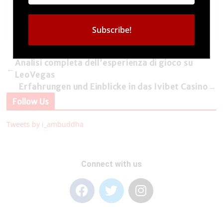
Analisi completa dell’esperienza di gioco su
←
LeoVegas
Erfahrungen und Einblicke in das Ivibet Casino
→
Follow Us
Tweets by i_ambuddha
Connect with us