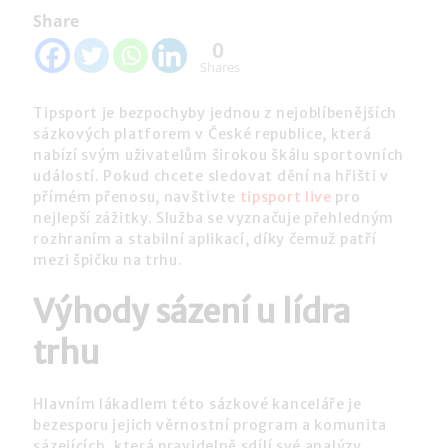
Share
0
Shares
Tipsport je bezpochyby jednou z nejoblíbenějších
sázkových platforem v České republice, která
nabízí svým uživatelům širokou škálu sportovních
událostí. Pokud chcete sledovat dění na hřišti v
přímém přenosu, navštivte
tipsport live
pro
nejlepší zážitky. Služba se vyznačuje přehledným
rozhraním a stabilní aplikací, díky čemuž patří
mezi špičku na trhu.
Výhody sázení u lídra
trhu
Hlavním lákadlem této sázkové kanceláře je
bezesporu jejich věrnostní program a komunita
sázejících, která pravidelně sdílí své analýzy.