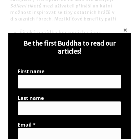
Sdílení tiketů
mezi uživateli přináší unikátní
možnost inspirovat se tipy ostatních hráčů v
diskuzních fórech. Mezi klíčové benefity patří:
Široká nabídka kurzových sázek
Možnost okamžitých výběrů na vybrané
Be the first Buddha to read our
účty
articles!
Pravidelné bonusové akce pro
registrované členy
First name
Kromě sportovních sázek nabízí Tipsport také
rozsáhlou sekci online kasina, kde najdete stovky
výherních automatů od předních světových
Last name
výrobců. Rozhraní je optimalizováno pro mobilní
telefony, což zajišťuje maximální komfort při
hraní kdekoli na cestách. Vždy však pamatujte na
zásady zodpovědného hraní a stanovte si limity,
které ochrání vaše finance i duševní pohodu.
Email
*