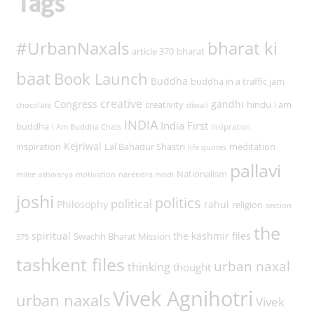
Tags
#UrbanNaxals
bharat ki
article 370
bharat
baat
Book Launch
Buddha
buddha in a traffic jam
creative
Congress
gandhi
creativity
hindu
i am
chocolate
diwali
INDIA
India First
buddha
I Am Buddha Chats
insipration
Kejriwal
inspiration
Lal Bahadur Shastri
meditation
life quotes
pallavi
Nationalism
milee ashwarya
motivation
narendra modi
joshi
politics
political
Philosophy
rahul
religion
section
the
spiritual
the kashmir files
Swachh Bharat Mission
375
tashkent files
urban naxal
thinking
thought
Vivek Agnihotri
urban naxals
Vivek