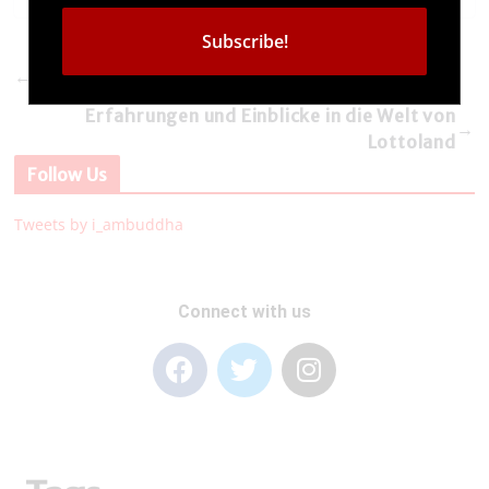
Descubre la emocionante experiencia de
←
apuestas en Jugabet
Erfahrungen und Einblicke in die Welt von
→
Lottoland
Follow Us
Tweets by i_ambuddha
Connect with us