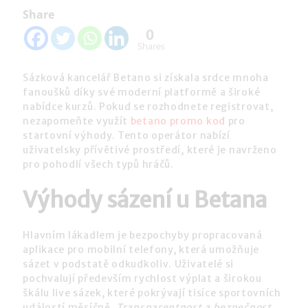
Share
0
Shares
Sázková kancelář Betano si získala srdce mnoha
fanoušků díky své moderní platformě a široké
nabídce kurzů. Pokud se rozhodnete registrovat,
nezapomeňte využít
betano promo kod
pro
startovní výhody. Tento operátor nabízí
uživatelsky přívětivé prostředí, které je navrženo
pro pohodlí všech typů hráčů.
Výhody sázení u Betana
Hlavním lákadlem je bezpochyby propracovaná
aplikace pro mobilní telefony, která umožňuje
sázet v podstatě odkudkoliv. Uživatelé si
pochvalují především rychlost výplat a širokou
škálu live sázek, které pokrývají tisíce sportovních
událostí měsíčně.
Transparentnost a bezpečnost